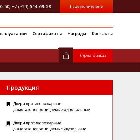
0-50
; +7 (914)
544-69-58
Перезвоните мне
ксплуатации
Сертификаты
Награды
Контакты
Сделать заказ
Продукция
Двери противопожарные
дымогазонепроницаемые однопольные
Двери противопожарные
дымогазонепроницаемые двупольные