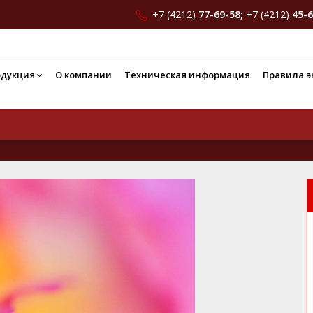
+7 (4212)
77-69-58;
+7 (4212)
45-6
одукция
О компании
Техническая информация
Правила э