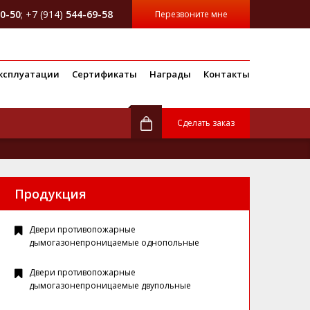
0-50
; +7 (914)
544-69-58
Перезвоните мне
ксплуатации
Сертификаты
Награды
Контакты
Сделать заказ
Продукция
Двери противопожарные
дымогазонепроницаемые однопольные
Двери противопожарные
дымогазонепроницаемые двупольные