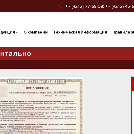
+7 (4212)
77-69-58;
+7 (4212)
45-6
одукция
О компании
Техническая информация
Правила э
онтально