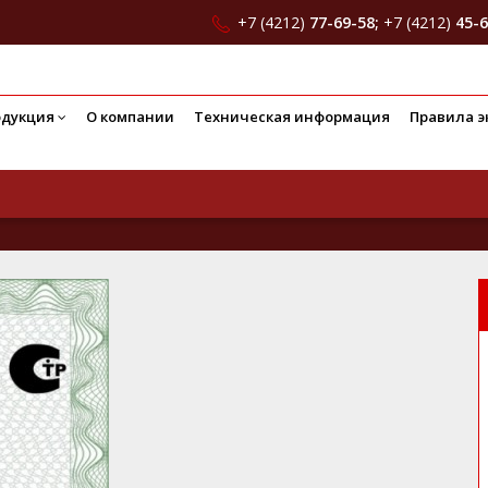
+7 (4212)
77-69-58;
+7 (4212)
45-6
одукция
О компании
Техническая информация
Правила э