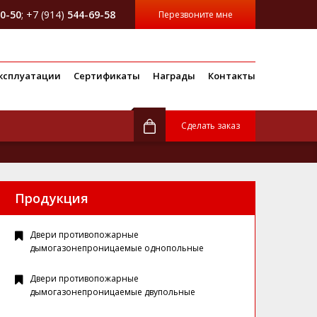
0-50
; +7 (914)
544-69-58
Перезвоните мне
ксплуатации
Сертификаты
Награды
Контакты
Сделать заказ
Продукция
Двери противопожарные
дымогазонепроницаемые однопольные
Двери противопожарные
дымогазонепроницаемые двупольные