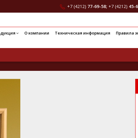
+7 (4212)
77-69-58;
+7 (4212)
45-6
одукция
О компании
Техническая информация
Правила э