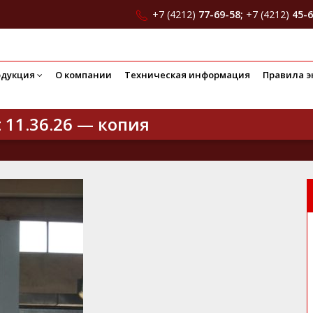
+7 (4212)
77-69-58;
+7 (4212)
45-6
одукция
О компании
Техническая информация
Правила э
 11.36.26 — копия