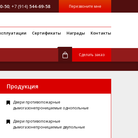
0-50
; +7 (914)
544-69-58
Перезвоните мне
ксплуатации
Сертификаты
Награды
Контакты
Сделать заказ
Продукция
Двери противопожарные
дымогазонепроницаемые однопольные
Двери противопожарные
дымогазонепроницаемые двупольные