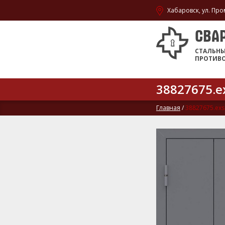
Хабаровск, ул. Про
СВА
СТАЛЬН
ПРОТИВ
38827675.e
Главная
/
38827675.exs