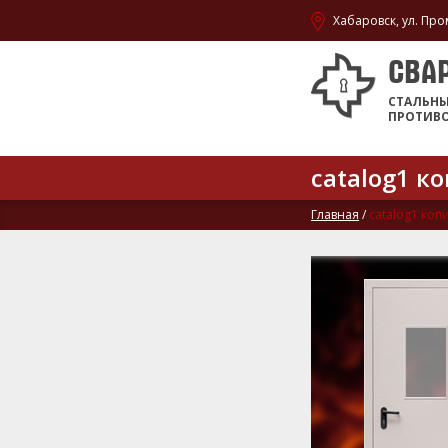
Хабаровск, ул. Про
СВА
СТАЛЬН
ПРОТИВ
catalog1 к
Главная
/
catalog1 коп