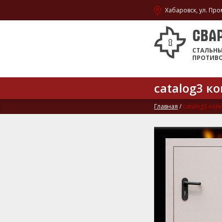
Хабаровск, ул. Про
СВА
СТАЛЬН
ПРОТИВ
catalog3 к
Главная
/
catalog3 коп