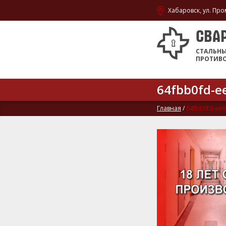
Хабаровск, ул. Про
СВА
СТАЛЬН
ПРОТИВ
64fbb0fd-e
Главная
/
64fbb0fd-ee6