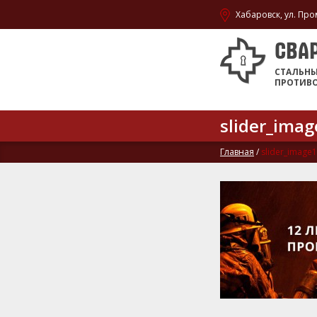
Хабаровск, ул. Про
СВА
СТАЛЬН
ПРОТИВ
slider_ima
Главная
/
slider_image